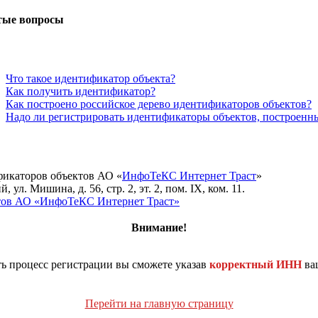
тые вопросы
Что такое идентификатор объекта?
Как получить идентификатор?
Как построено российское дерево идентификаторов объектов?
Надо ли регистрировать идентификаторы объектов, построенн
фикаторов объектов АО «
ИнфоТеКС Интернет Траст
»
ул. Мишина, д. 56, стр. 2, эт. 2, пом. IX, ком. 11.
йтов АО «ИнфоТеКС Интернет Траст»
Внимание!
ь процесс регистрации вы сможете указав
корректный ИНН
ва
Перейти на главную страницу