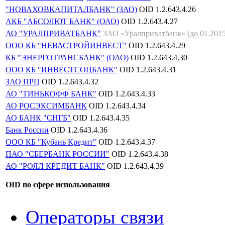
"НОВАХОВКАПИТАЛБАНК" (ЗАО)
OID
1.2.643.4.26
АКБ "АБСОЛЮТ БАНК" (ОАО)
OID
1.2.643.4.27
АО "УРАЛПРИВАТБАНК"
ЗАО «Уралприватбанк» (до 01.2015
ООО КБ "НЕВАСТРОЙИНВЕСТ"
OID
1.2.643.4.29
КБ "ЭНЕРГОТРАНСБАНК" (ОАО)
OID
1.2.643.4.30
ООО КБ "ИНВЕСТСОЦБАНК"
OID
1.2.643.4.31
ЗАО ПРЦ
OID
1.2.643.4.32
АО "ТИНЬКОФФ БАНК"
OID
1.2.643.4.33
АО РОСЭКСИМБАНК
OID
1.2.643.4.34
АО БАНК "СНГБ"
OID
1.2.643.4.35
Банк России
OID
1.2.643.4.36
ООО КБ "Кубань Кредит"
OID
1.2.643.4.37
ПАО "СБЕРБАНК РОССИИ"
OID
1.2.643.4.38
АО "РОЯЛ КРЕДИТ БАНК"
OID
1.2.643.4.39
OID по сфере использования
Операторы связи